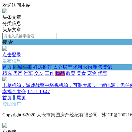
欢迎访问本站！
头条文章
分类信息
头条文章
搜 索
点击登录
发布信息
首页
同城头条
好房推荐
太仓房产
求租求购
租售登记
精选
房产
汽车
交友
工作
物品
教育
美食
宠物
优惠
电脑机箱，游戏战警中塔视机箱，可装大板，上置电源，无任
幸福金太仓
12-21 19:47
首页
1
尾页
赞助推广
Copyright ©2020
太仓市集园房产经纪有限公司
苏ICP备2002
小程序