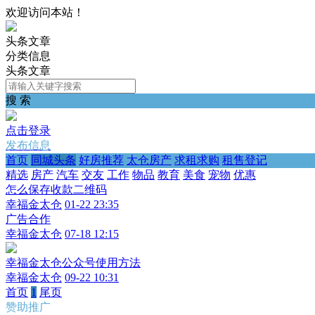
欢迎访问本站！
头条文章
分类信息
头条文章
搜 索
点击登录
发布信息
首页
同城头条
好房推荐
太仓房产
求租求购
租售登记
精选
房产
汽车
交友
工作
物品
教育
美食
宠物
优惠
怎么保存收款二维码
幸福金太仓
01-22 23:35
广告合作
幸福金太仓
07-18 12:15
幸福金太仓公众号使用方法
幸福金太仓
09-22 10:31
首页
1
尾页
赞助推广